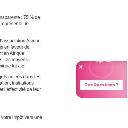
ansparente : 75 % de
€ représente un
l’association Asmae
ns en faveur de
nt en Afrique
es, les moyens
mique locale.
ojets ancrés dans les
tion, institutions
l’effectivité de leur
e votre impôt vers une