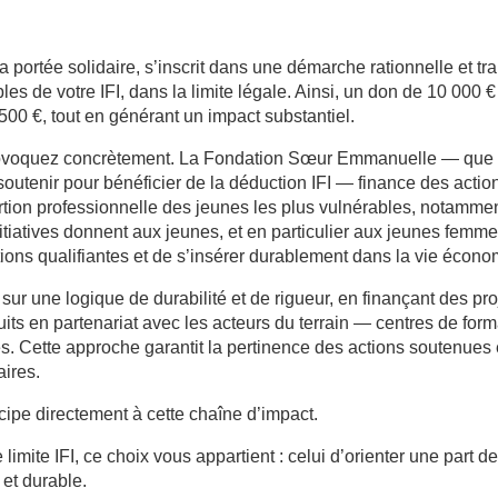
 portée solidaire, s’inscrit dans une démarche rationnelle et tr
les de votre IFI, dans la limite légale. Ainsi, un don de 10 000 
00 €, tout en générant un impact substantiel.
rovoquez concrètement. La Fondation Sœur Emmanuelle — que 
tenir pour bénéficier de la déduction IFI — finance des actio
sertion professionnelle des jeunes les plus vulnérables, notamme
tiatives donnent aux jeunes, et en particulier aux jeunes femm
ions qualifiantes et de s’insérer durablement dans la vie écono
sur une logique de durabilité et de rigueur, en finançant des pr
ruits en partenariat avec les acteurs du terrain — centres de forma
s. Cette approche garantit la pertinence des actions soutenues et 
aires.
icipe directement à cette chaîne d’impact.
 limite IFI, ce choix vous appartient : celui d’orienter une part d
 et durable.