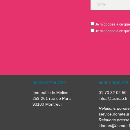
Je m’oppose à ce que 
Je m’oppose à ce que 
OÙ NOUS TROUVER ?
NOUS CONTACTER
Immeuble le Méliès
01 70 32 02 50
259-261 rue de Paris
infos@asmae.fr
93100 Montreuil
Relations donate
service.donateu
Relations presse 
ldanan@asmae.f