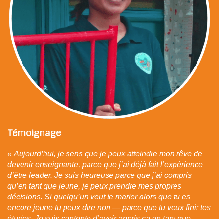
l’enfance ;
Le Conseil pour la protection sociale des enfants ;
Le Comité National sur la Participation des Enfants
et des Jeunes du Conseil pour la protection sociale
des enfants ;
Le Conseil Local pour la Protection de l’Enfance ;
La Coalition de la Société Civile pour la Convention
Relative aux Droits de l’Enfant ;
Le Réseau des Droits de l’Enfant ;
Le Réseau des Débiteurs d’Obligations de Manille ;
Le Réseaux des Educateurs de rue.
Partenaire financier
:
Témoignage
L’AFD.
« Aujourd’hui, je sens que je peux atteindre mon rêve de
devenir enseignante, parce que j’ai déjà fait l’expérience
d’être
leader. Je suis heureuse parce que j’ai compris
qu’en tant que jeune, je peux prendre mes propres
décisions. Si quelqu’un veut
te marier alors que tu es
encore jeune tu peux dire non — parce que tu veux finir tes
études. Je suis contente d’avoir appris
ça en tant que