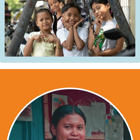
Le but est également de promouvoir le droit des enfants à
la protection en
renforçant les capacités
des jeunes et
des parents / tuteurs, OSC, gouvernement pour une
prévention, une gestion de cas et une réponse efficace et
de qualité. Les autorités nationales et locales
responsables de leur protection sont également
appuyées pour l’élaboration de
politiques inclusives
en
faveur des enfants et familles en situation de rue.
Bénéficiaires
:
enfants en situation de rue et leur
communauté
Partenaires :
Bahay Tuluyan (BT) ;
Kanlungan sa Erma Ministry (KSEM) ;
Child Hope Philippines (CHAP).
Partenaires institutionnels :
Le Conseil de barangay pour la protection de