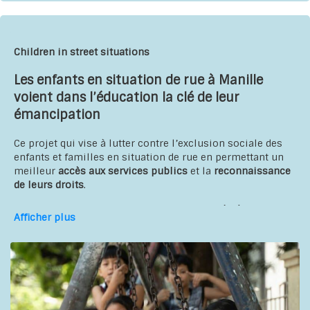
Bénéficiaires
:
enfants de 0 à 6 ans et leurs familles,
animateurs et éducateurs du préscolaire, moniteurs des
centres communautaires
Children in street situations
Partenaires
:
Les enfants en situation de rue à Manille
voient dans l’éducation la clé de leur
Association des jeunes pour le bien-être familial
émancipation
(AJBF)
Association Coalition des Initiatives Communautaires
Ce projet qui vise à lutter contre l’exclusion sociale des
pour le Développement (ACICD)
enfants et familles en situation de rue en permettant un
Terre des Hommes ; Educo ; Intersos
.
meilleur
accès aux services publics
et la
reconnaissance
de leurs droits
.
L’objectif est de donner aux enfants un accès à une
Afficher plus
éducation alternative de qualité et favorisant leur
réintégration scolaire. Ainsi au quotidien, les personnes
professionnelles du travail social se déplacent dans des
minibus équipés de matériel pédagogique et dispensent
différentes activités : soutien scolaire, sensibilisation à
l’hygiène etc.