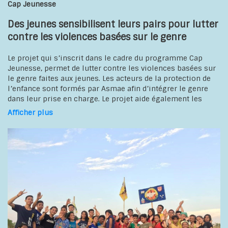
Cap Jeunesse
Des jeunes sensibilisent leurs pairs pour lutter
contre les violences basées sur le genre
Le projet qui s’inscrit dans le cadre du programme Cap
Jeunesse, permet de lutter contre les violences basées sur
le genre faites aux jeunes. Les acteurs de la protection de
l’enfance sont formés par Asmae afin d’intégrer le genre
dans leur prise en charge. Le projet aide également les
jeunes à agir pour mettre fin aux violences basées sur le
Afficher plus
genre dans les écoles, à la maison et dans les
communautés. Les jeunes membres d’associations
étudiantes sont accompagnés pour mener des actions
collectives de sensibilisation auprès de jeunes dans les
écoles, des communautés et des autorités locales. Un guide
de bonnes pratiques sur les bénéfices et les défis liés à la
prévention des violences basées sur le genre est élaboré
par les jeunes eux-mêmes, et est largement partagé parmi
les personnes professionnelles de la protection de
l’enfance.