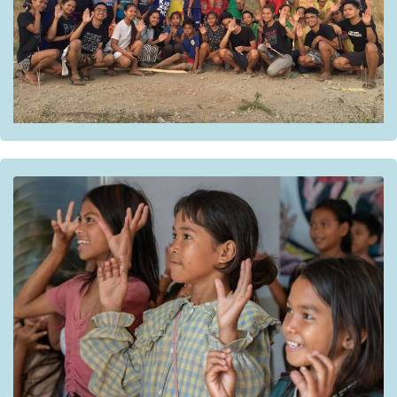
Bénéficiaires
:
jeunes dans les écoles
Partenaires :
Gems Heart Outreach Development Incorporated.
Partenaires institutionnels :
Le Réseau National de Lutte contre les Violences
Basées sur le Genre ;
Le Conseil National pour le Bien-Être des Enfants et
son sous-comité pour l’Elimination des Violences
Contre les Enfants.