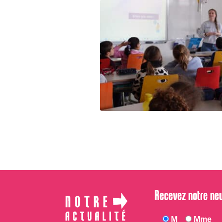
Recevez notre ne
M
Mme