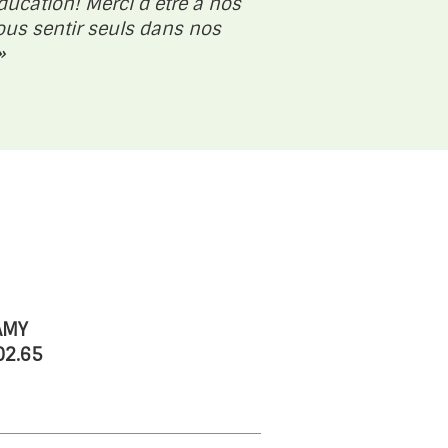
ucation! Merci d’être à nos
ous sentir seuls dans nos
»
AMY
02.65