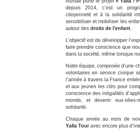
Asmae porte le projet
«
Yalla ! P
depuis 2014, c’est un prog
citoyenneté et à la solidarité in
sensibiliser et mobiliser les enfa
autour des
droits de l’enfant
.
L’objectif est de développer l’espr
faire prendre conscience que nou
dans la société, même lorsque n
Notre équipe, composée d’une ch
volontaires en service civique 
l’année à travers la France entièr
et aux jeunes les clés pour comp
conscience des inégalités d’appli
monde, et devenir eux·elles-
solidarité.
Chaque année au mois de nove
Yalla Tour
avec encore plus d’int