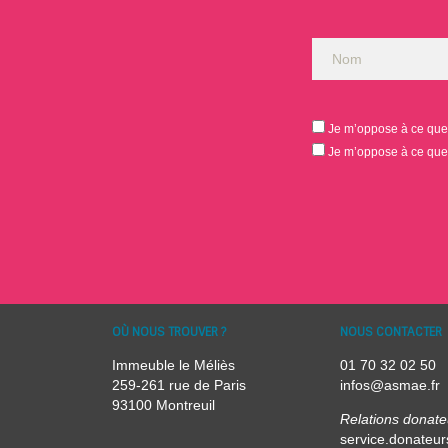
Je m’oppose à ce que 
Je m’oppose à ce que 
OÙ NOUS TROUVER ?
NOUS CONTACTER
Immeuble le Méliès
01 70 32 02 50
259-261 rue de Paris
infos@asmae.fr
93100 Montreuil
Relations donate
service.donateu