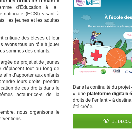
our les droits de l’enfant
»
ramme d’Éducation à la
ternationale (ECSI) visant à
nts, les jeunes et les adultes
it critique des élèves et leur
s avons tous un rôle à jouer
ous sommes des enfants.
argée de projet et de jeunes
se déplacent tout au long de
e afin d’apporter aux enfants
rendre leurs droits, prendre
Dans la continuité du projet «
cation de ces droits dans le
», une
plateforme digitale 
mêmes acteur·rice·s de la
droits de l’enfant » à destin
été créée.
mbre, nous organisons le
erventions.
JE DÉCOU