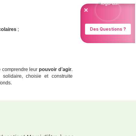
olaires
;
re comprendre leur
pouvoir d’agir
.
olidaire, choisie et construite
fonds.