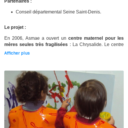
Partenaires :
Conseil départemental Seine Saint-Denis.
Le projet :
En 2006, Asmae a ouvert un
centre maternel pour les
mères seules très fragilisées
: La Chrysalide. Le centre
accueille des jeunes mères en difficultés avec des
Afficher plus
parcours d’errances, qui ont vécu des violences dans leur
enfance ou des abandons. Nous leur proposons au centre
maternel un cadre bienveillant afin qu’une relation de
confiance se mette en place. Il s’agit d’un
lieu de vie
sécurisant
permettant de
reprendre confiance en leurs
capacités à construire un projet de vie
et de reprendre
une place dans la société. C’est à travers un
accompagnement social global, un soutien psychologique
et des ateliers à médiation en collectif qu’elles se
reconstruisent progressivement. Il s’agit également
d’
accompagner les premières années la vie des
enfants
, fondamentales pour leur développement, et de