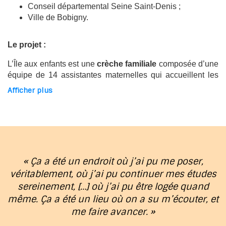
Conseil départemental Seine Saint-Denis ;
Ville de Bobigny.
Le projet :
L’Île aux enfants est une
crèche familiale
composée d’une
équipe de 14 assistantes maternelles qui accueillent les
enfants à leur domicile et qui sont accompagnées dans
Afficher plus
leur travail par une cheffe de service, 2 éducatrices de
jeunes enfants et une psychologue.
42 enfants sont
inscrits
en favorisant mixité et l’ancrage sur le territoire : la
ville de Bobigny est réservataire de 15 places, 23 enfants
accueillis viennent du centre maternel La Chrysalide et 4
du centre maternel AVVEJ. Ensemble, les personnes
« Ça a été un endroit où j’ai pu me poser,
professionnell
e
s veillent au bien-être et au bon
véritablement, où j’ai pu continuer mes études
développement de l’enfant tout en adoptant
une posture
sereinement, […] où j’ai pu être logée quand
bienveillante, à l’écoute et respectueuse
. L’équipe se
montre empathique, compréhensive et n’émet pas de
même. Ça a été un lieu où on a su m’écouter, et
jugement. Une attention particulière est portée sur le jeu
me faire avancer. »
libre : l’enfant va à son rythme dans sa découverte sans