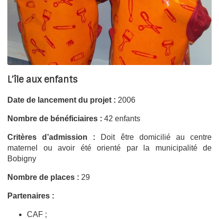
travailler sur le lien mère-enfant. C’est enfin tout un travail
pour apprendre aux mères à se protéger et protéger leur
s
enfant
s, qui va leur permettre d’accepter leur parcours pour
mieux remplir leur rôle de mères. La Chrysalide accueille
actuellement 24 mères et 34 enfants.
L’île aux enfants
Date de lancement du projet
:
2006
Nombre de bénéficiaires
:
42 enfants
Critères d’admission
:
Doit être domicilié au centre
maternel ou avoir été orienté par la municipalité de
Bobigny
Nombre de places :
29
Partenaires :
CAF ;