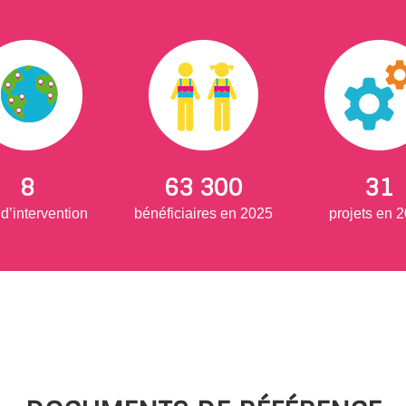
8
63 300
31
d’intervention
bénéficiaires en 2025
projets en 